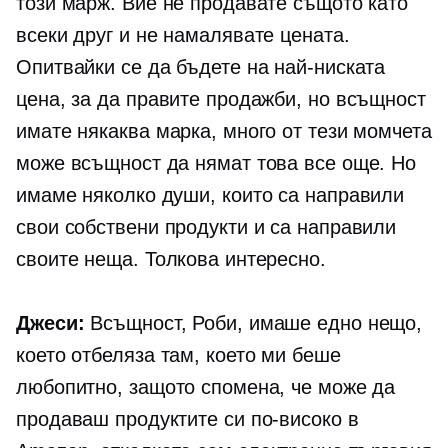
този марж. Вие не продавате същото като
всеки друг и не намалявате цената.
Опитвайки се да бъдете на най-ниската
цена, за да правите продажби, но всъщност
имате някаква марка, много от тези момчета
може всъщност да нямат това все още. Но
имаме няколко души, които са направили
свои собствени продукти и са направили
своите неща. Толкова интересно.
Джеси:
Всъщност, Роби, имаше едно нещо,
което отбеляза там, което ми беше
любопитно, защото спомена, че може да
продаваш продуктите си по-високо в