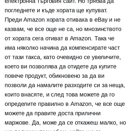
електронна търговия
сайт. Но трябва да
погледнете и къде хората ще купуват.
Преди Amazon хората отиваха в eBay и не
казвам, че все още не са, но мнозинството
от хората сега отиват в Amazon. Така че
има няколко начина да компенсирате част
от тази такса, като очевидно се увеличите,
което ви позволява да отидете да купите
повече продукт, обикновено за да ви
позволи да намалите разходите си за неща,
които внасяте, и след това можете да го
определите правилно в Amazon, че все още
можете да правите доста прилични
маржове. Да, може да се откажеш малко, но