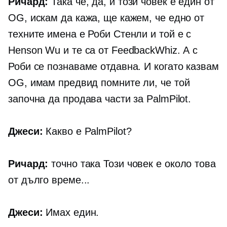
Ричард:
Така че, да, и този човек е един от
OG, искам да кажа, ще кажем, че едно от
техните имена е Роби Стенли и той е с
Henson Wu и те са от FeedbackWhiz. А с
Роби се познаваме отдавна. И когато казвам
OG, имам предвид помните ли, че той
започна да продава части за PalmPilot.
Джеси:
Какво е PalmPilot?
Ричард:
точно така Този човек е около това
от дълго време...
Джеси:
Имах един.