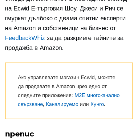
на Ecwid
E-търговия
Шоу, Джеси и Рич се
гмуркат дълбоко с двама опитни експерти
на Amazon и собственици на бизнес от
FeedbackWhiz
за да разкриете тайните за
продажба в Amazon.
Ако управлявате магазин Ecwid, можете
да продавате в Amazon чрез едно от
следните приложения:
M2E многоканално
свързване
,
Каналируемо
или
Кунго
.
препис