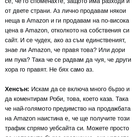
се, че го споменахте, защото има разходи и
от двете страни. Аз лично продавам някои
неща в Amazon и ги продавам на по-висока
цена в Amazon, отколкото на собствения си
сайт. И се чудех, ако аз съм единственият,
знае ли Amazon, че правя това? Или дори
им пука? Така че се радвам да чуя, че други
хора го правят. Не бях само аз.
Хенсън:
Искам да се включа много бързо и
да коментирам Роби, това, което каза. Така
че най-голямото предимство на продажбата
на Amazon наистина е, че ще получите този
трафик спрямо уебсайта си. Можете просто