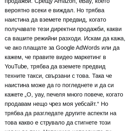
продажби. Срещу Amazon, eBay, което
вероятно всеки е виждал. Но трябва
наистина да вземете предвид, когато
получавате тези директни продажби, какви
са вашите режийни разходи. Искам да кажа,
че ако плащате за Google AdWords или да
кажем, че правите видео маркетинг в
YouTube, трябва да вземете предвид
техните такси, свързани с това. Така че
наистина може да го погледнете и да си
кажете „О, уау, печеля много повече, когато
продавам нещо чрез моя уебсайт.“ Но
трябва да разгледате другите аспекти на
това какво е струвало да стигнете този