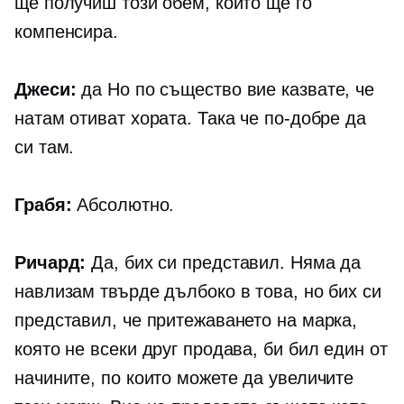
ще получиш този обем, който ще го
компенсира.
Джеси:
да Но по същество вие казвате, че
натам отиват хората. Така че по-добре да
си там.
Грабя:
Абсолютно.
Ричард:
Да, бих си представил. Няма да
навлизам твърде дълбоко в това, но бих си
представил, че притежаването на марка,
която не всеки друг продава, би бил един от
начините, по които можете да увеличите