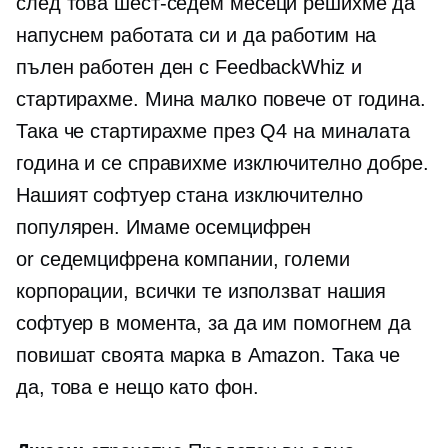
след това
шест-седем
месеци решихме да
напуснем работата си и да работим на
пълен работен ден с FeedbackWhiz и
стартирахме. Мина малко повече от година.
Така че стартирахме през Q4 на миналата
година и се справихме изключително добре.
Нашият софтуер стана изключително
популярен. Имаме
осемцифрен
or
седемцифрена
компании, големи
корпорации, всички те използват нашия
софтуер в момента, за да им помогнем да
повишат своята марка в Amazon. Така че
да, това е нещо като фон.