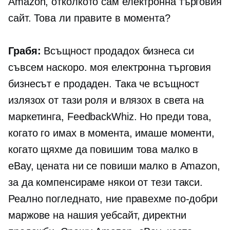
Amazon, отколкото сам
електронна търговия
сайт. Това ли правите в момента?
Грабя:
Всъщност продадох бизнеса си
съвсем наскоро. моя
електронна търговия
бизнесът е продаден. Така че всъщност
излязох от тази роля и влязох в света на
маркетинга, FeedbackWhiz. Но преди това,
когато го имах в момента, имаше моменти,
когато щяхме да повишим това малко в
eBay, цената ни се повиши малко в Amazon,
за да компенсираме някои от тези такси.
Реално погледнато, ние правехме по-добри
маржове на нашия уебсайт, директни