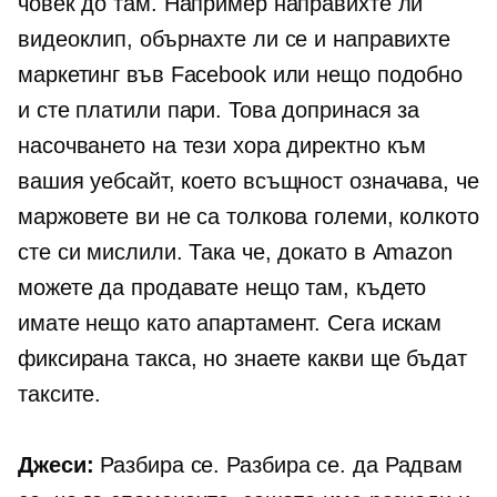
човек до там. Например направихте ли
видеоклип, обърнахте ли се и направихте
маркетинг във Facebook или нещо подобно
и сте платили пари. Това допринася за
насочването на тези хора директно към
вашия уебсайт, което всъщност означава, че
маржовете ви не са толкова големи, колкото
сте си мислили. Така че, докато в Amazon
можете да продавате нещо там, където
имате нещо като апартамент. Сега искам
фиксирана такса, но знаете какви ще бъдат
таксите.
Джеси:
Разбира се. Разбира се. да Радвам