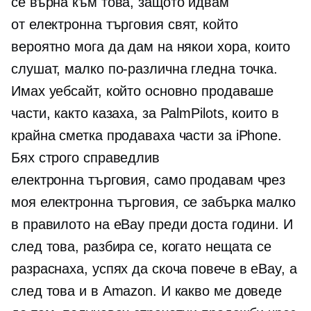
се върна към това, защото идвам
от
електронна търговия
свят, който
вероятно мога да дам на някои хора, които
слушат, малко по-различна гледна точка.
Имах уебсайт, който основно продаваше
части, както казаха, за PalmPilots, които в
крайна сметка продаваха части за iPhone.
Бях строго справедлив
електронна търговия,
само продавам чрез
моя
електронна търговия,
се забърка малко
в правилото на eBay преди доста години. И
след това, разбира се, когато нещата се
разраснаха, успях да скоча повече в eBay, а
след това и в Amazon. И какво ме доведе