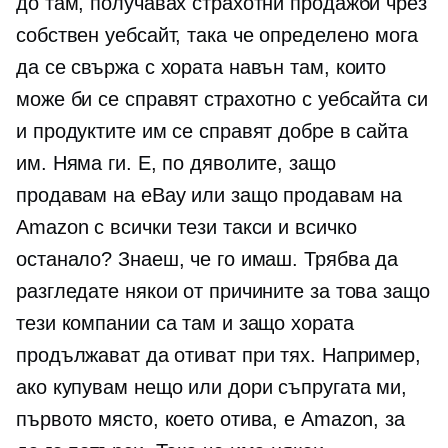
до там, получавах страхотни продажби чрез
собствен уебсайт, така че определено мога
да се свържа с хората навън там, които
може би се справят страхотно с уебсайта си
и продуктите им се справят добре в сайта
им. Няма ги. Е, по дяволите, защо
продавам на eBay или защо продавам на
Amazon с всички тези такси и всичко
останало? Знаеш, че го имаш. Трябва да
разгледате някои от причините за това защо
тези компании са там и защо хората
продължават да отиват при тях. Например,
ако купувам нещо или дори съпругата ми,
първото място, което отива, е Amazon, за