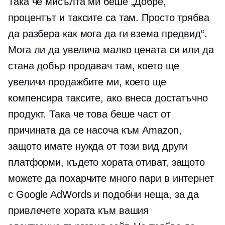
Така че мисълта ми беше „Добре,
процентът и таксите са там. Просто трябва
да разбера как мога да ги взема предвид“.
Мога ли да увелича малко цената си или да
стана добър продавач там, което ще
увеличи продажбите ми, което ще
компенсира таксите, ако внеса достатъчно
продукт. Така че това беше част от
причината да се насоча към Amazon,
защото имате нужда от този вид други
платформи, където хората отиват, защото
можете да похарчите много пари в интернет
с Google AdWords и подобни неща, за да
привлечете хората към вашия