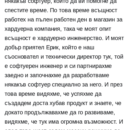
някакъв софтуер, който да ви помогне да
спестите време. По това време всъщност
работех на пълен работен ден в магазин за
хардуерна компания, така че моят опит
всъщност е хардуерно инженерство. И моят
добър приятел Ерик, който е наш
съосновател
и технически директор тук, той
е софтуерен инженер и си партнирахме
заедно и започнахме да разработваме
някакъв софтуер специално за него. И през
това време видяхме, че успяхме да
създадем доста хубав продукт и знаете, че
докато продължавахме да го развиваме,
видяхме, че тук има огромна възможност. И