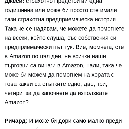
Джеси:
страхотно Предстои ви една
годишнина или може би просто сте имали
тази страхотна предприемаческа история.
Така че се надявам, че можете да помогнете
на всеки, който слуша, със собствения си
предприемачески път тук. Вие, момчета, сте
в Amazon по цял ден, не всички наши
търговци са винаги в Amazon, нали, така че
може би можем да помогнем на хората с
това какви са стъпките едно, две, три,
четири, за да започнете да използвате
Amazon?
Ричард:
И може би дори само малко преди