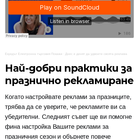
Екуидът
Електронна търговия
Покажи
·
Днес е денят да удвоите своята реклама
Най-добри практики за
празнично рекламиране
Когато настройвате реклами за празниците,
трябва да се уверите, че рекламите ви са
убедителни. Следният съвет ще ви помогне
фина настройка
Вашите реклами за
празничния сезон и обърнете повече