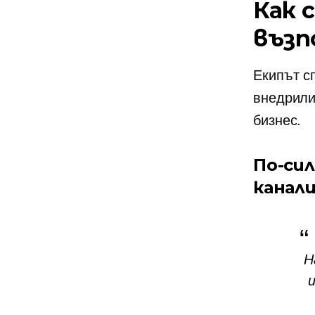
Как 
възп
Екипът сп
внедрили
бизнес.
По-си
канал
Н