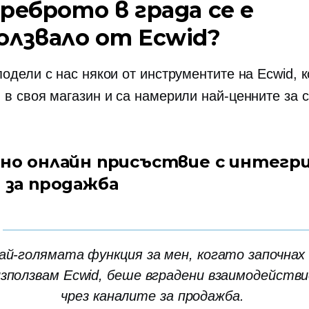
среброто в града се е
олзвало от Ecwid?
одели с нас някои от инструментите на Ecwid, к
 в своя магазин и са намерили най-ценните за 
лно онлайн присъствие с интегр
и за продажба
ай-голямата функция за мен, когато започнах
използвам Ecwid, беше
вградени
взаимодействи
чрез каналите за продажба.