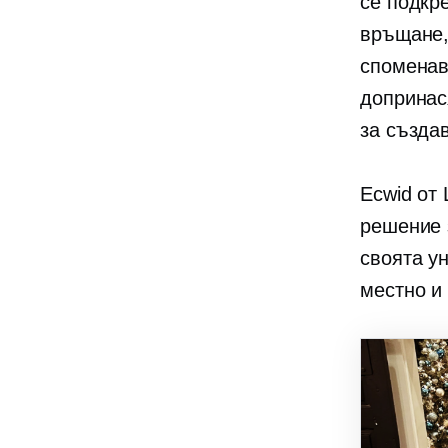
се подкр
връщане,
споменава
допринас
за създа
Ecwid от 
решение 
своята у
местно и