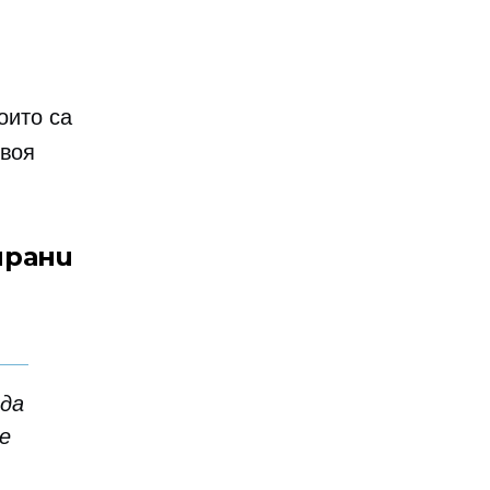
оито са
своя
ирани
 да
е