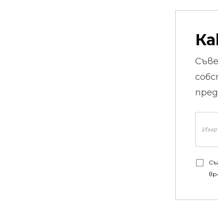
Ка
Съв
собс
пред
Съ
вр