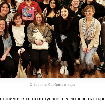
Отборът на Среброто в града
потопим в тяхното пътуване в електронната търг