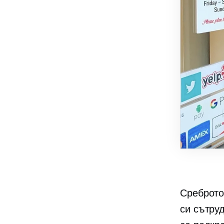
Среброто
си сътру