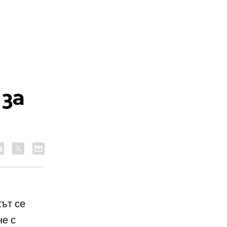
за
кът се
не с