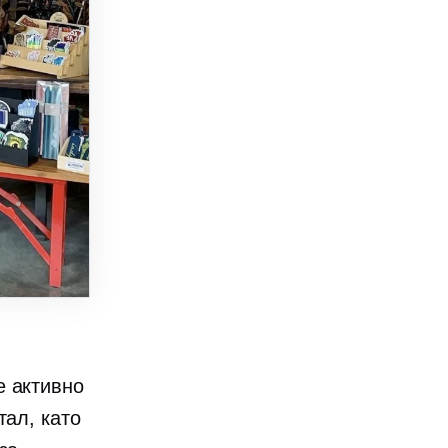
 активно
тал, като