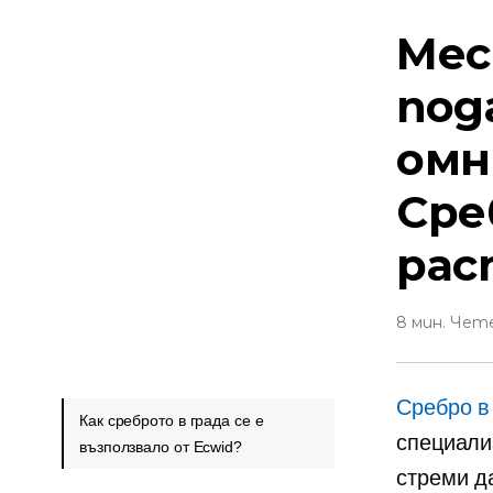
Мес
под
омн
Сре
рас
8 мин. Чет
Сребро в
Как среброто в града се е
специали
възползвало от Ecwid?
стреми д