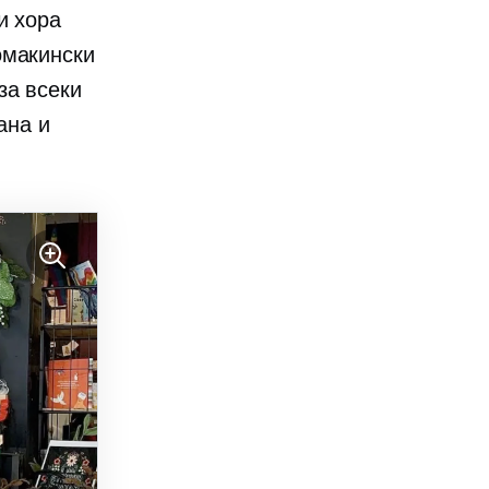
и хора
омакински
за всеки
ана и