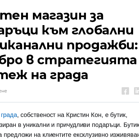
тен магазин за
аръци към глобални
иканални продажби:
бро в стратегията 
теж на града
ене
 града
, собственост на Кристин Кон, е бутик,
зиран в уникални и причудливи подаръци
.
Бути
а предложи на клиентите ексклузивно изживява