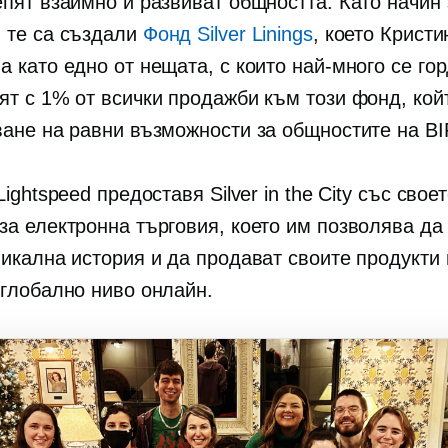
епят взаимно и развиват общността. Като начин 
 те са създали
Фонд Silver Linings
, което Кристи
 като едно от нещата, с които най-много се гор
ят с 1% от всички продажби към този фонд, кой
ване на равни възможности за общностите на B
Lightspeed предоставя Silver in the City със свое
за електронна търговия, което им позволява да
никална история и да продават своите продукти 
 глобално ниво онлайн.