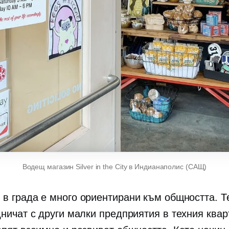
Водещ магазин Silver in the City в Индианаполис (САЩ)
 в града е много
ориентирани към общността.
Те
дничат с други малки предприятия в техния квар