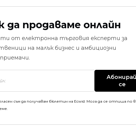
к да продаваме онлайн
ети от
електронна търговия
експерти за
твеници на малък бизнес и амбициозни
приемачи.
Абонирай
се
гласен съм да получавам бюлетин на Ecwid. Мога да се отпиша по 
еме.