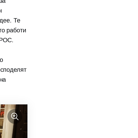
за
н
дее. Те
то работи
IPOC.
то
 споделят
на