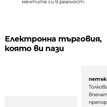
мечтите си в реалност.
Електронна търговия,
която ви пази
петък
Толков
впечат
препор