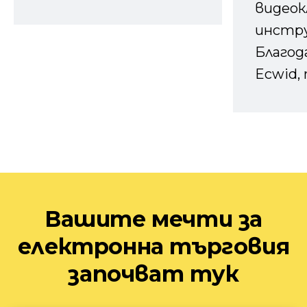
видеок
инстру
Благод
Ecwid, 
Вашите мечти за
електронна търговия
започват тук