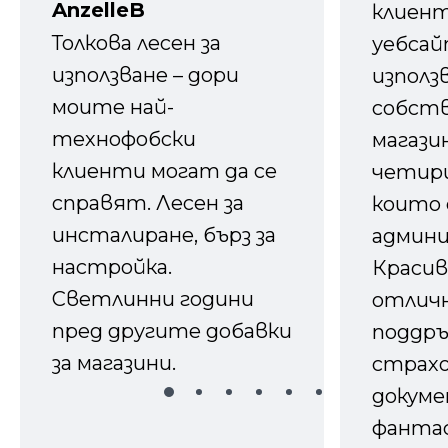
AnzelleB
клиен
Толкова лесен за
уебсайт
използване – дори
използ
моите най-
собств
технофобски
магазин
клиенти могат да се
четири
справят. Лесен за
които 
инсталиране, бърз за
админ
настройка.
Красив
Светлинни години
отличн
пред другите добавки
поддръ
за магазини.
страх
докуме
фанта