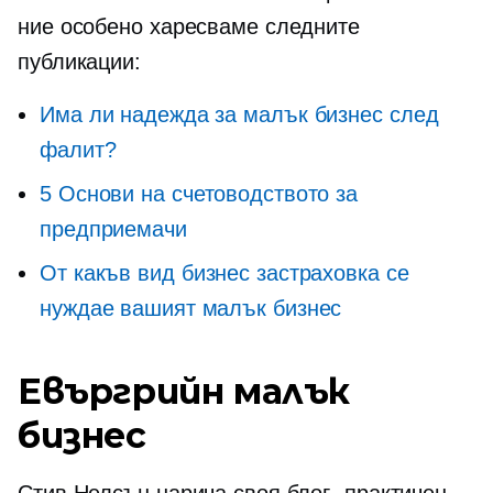
ние особено харесваме следните
публикации:
Има ли надежда за малък бизнес след
фалит?
5 Основи на счетоводството за
предприемачи
От какъв вид бизнес застраховка се
нуждае вашият малък бизнес
Евъргрийн малък
бизнес
Стив Нелсън нарича своя блог „практичен