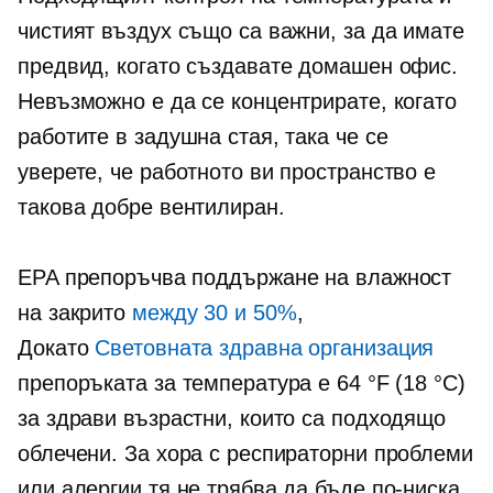
чистият въздух също са важни, за да имате
предвид, когато създавате домашен офис.
Невъзможно е да се концентрирате, когато
работите в задушна стая, така че се
уверете, че работното ви пространство е
такова
добре вентилиран.
EPA препоръчва поддържане на влажност
на закрито
между 30 и 50%
,
Докато
Световната здравна организация
препоръката за температура е 64 °F (18 °C)
за здрави възрастни, които са подходящо
облечени. За хора с респираторни проблеми
или алергии тя не трябва да бъде по-ниска