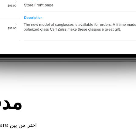
مدف
اختر من بين Square وأكثر من 50 خيار دفع آخر لقبول مدفوعات بطاقة الائتمان بسرعة وأمان.